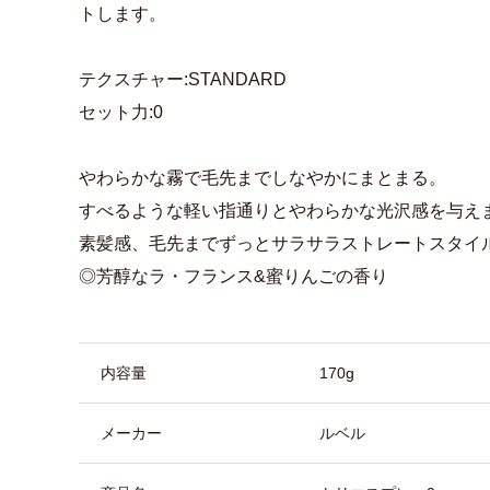
トします。
テクスチャー:STANDARD
セット力:0
やわらかな霧で毛先までしなやかにまとまる。
すべるような軽い指通りとやわらかな光沢感を与え
素髪感、毛先までずっとサラサラストレートスタイル
◎芳醇なラ・フランス&蜜りんごの香り
商品詳細
内容量
170g
メーカー
ルベル