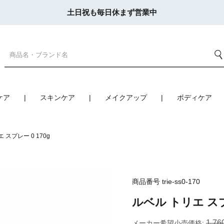
土日祝も毎日休まず営業中
ケア
スキンケア
メイクアップ
ボディケア
 スプレー 0 170g
商品番号
trie-ss0-170
ルベル トリエ スプレ
1,76
メーカー希望小売価格: