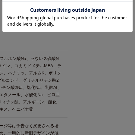
分
6)スルホン酸Na、ラウレス硫酸N
タイン、コカミドメチルMEA、ラ
ン、ハチミツ、アルムK、ポリク
グルコシド、グリチルリチン酸2
チン酸2Na、塩化Na、乳酸AI、
エタノール、水酸化Na、ピロ亜
、フィチン酸、アルギニン、酸化
キス、ベニバナ黄
ージ等は予告なく変更される場
め、一時的に新旧デザインが混