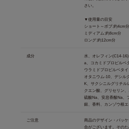
さい。
▼使用量の目安
ショート～ボブ:約4cm
ミディアム:約8cm分
ロング:約12cm分
成分
水、オレフィン(C14-1
a、コカミドプロピルベ
ウラミドプロピルベタイ
オタニウム-10、デシル
K、サクシニルグリチルレ
クエン酸、グリセリン、
硫酸Na、安息香酸Na
銀、香料、カンゾウ根エ
ご注意
商品のデザイン・パッケ
合がございます。そのた