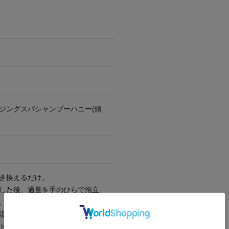
ジングスパシャンプーハニー(頭
き換えるだけ。
した後、適量を手のひらで泡立
、頭皮をマッサージするように
湯でしっかり洗い流します。そ
トリートメント等をご使用くだ