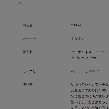
に。
商品詳細
内容量
200mL
メーカー
ミルボン
商品名
クロナモイスチュアライ
皮用シャンプー)
カテゴリー
ヘアケア シャンプー
使い方
いつものシャンプーを置
ぬるま湯で充分に予洗い
てて髪全体にゆき渡らせ
洗います。あとはぬるま
の後、充分に水気を取り