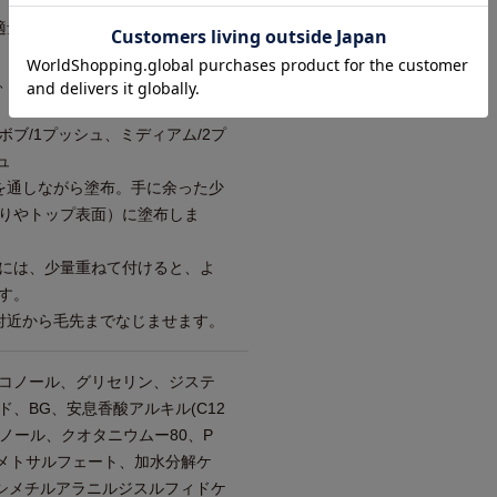
適量を手に取り、指の間までしっ
、髪に伸ばしやすい透明なオイ
ブ/1プッシュ、ミディアム/2プ
ュ
を通しながら塗布。手に余った少
りやトップ表面）に塗布しま
には、少量重ねて付けると、よ
す。
付近から毛先までなじませます。
コノール、グリセリン、ジステ
、BG、安息香酸アルキル(C12
タノール、クオタニウムー80、P
メトサルフェート、加水分解ケ
キシメチルアラニルジスルフィドケ