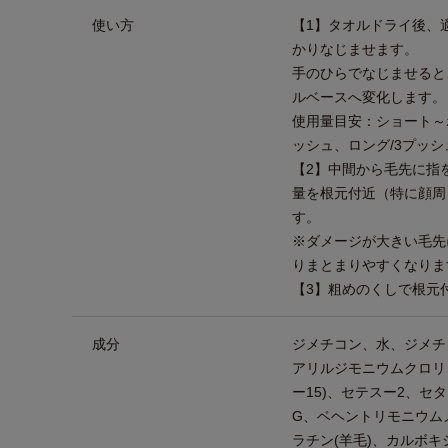
使い方
【1】タオルドライ後、
かりなじませます。
手のひらでなじませると
ルベースへ変化します。
使用量目安：ショート～ボ
ッシュ、ロング/3プッシ
【2】中間から毛先に指
量を根元付近（特に顔周
す。
※ダメージが大きい毛先
りまとまりやすくなりま
【3】粗めのくしで根元
成分
ジメチコン、水、ジメチ
アリルジモニウムクロリド
ー15)、セテスー2、セ
G、ベヘントリモニウム
ラチン(羊毛)、カルボ