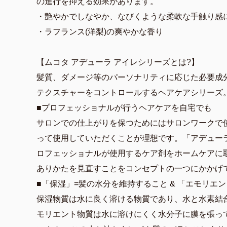
の進行を抑える効果があります。
・艶やかでしなやか、なびくような柔軟な手触り感
・ラフランス(洋梨)の爽やかな香り
【ムコタ アデューラ アイレシリーズとは?】
髪質、ダメージ等のパーソナリティに応じた必要成
テクスチャーをコントロールするヘアケアシリーズ
■プロフェッショナルが行うヘアケアを自宅でも
サロンでの仕上がりを保つためにはサロンワークで
って使用していただくことが理想です。「アデュー
ロフェッショナルが使用するケア剤をホームケアに
ありかたを見直すことをコンセプトの一つにかかげ
■「保湿」=髪の水分を維持すること & 「エモリエ
保湿物質は水に良く溶ける物質であり、水と水素結
モリエント物質は水に溶けにくく水分子に膜を張っ