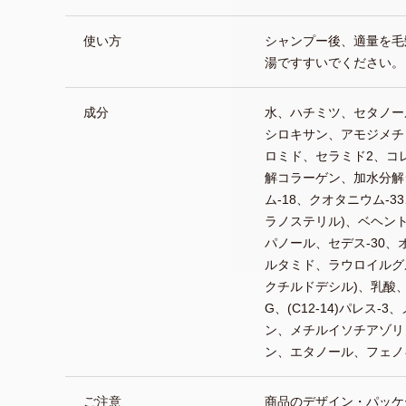
使い方
シャンプー後、適量を毛
湯ですすいでください。
成分
水、ハチミツ、セタノー
シロキサン、アモジメチ
ロミド、セラミド2、コ
解コラーゲン、加水分解
ム-18、クオタニウム-33
ラノステリル)、ベヘン
パノール、セデス-30、
ルタミド、ラウロイルグ
クチルドデシル)、乳酸、(C
G、(C12-14)パレス
ン、メチルイソチアゾリ
ン、エタノール、フェノ
ご注意
商品のデザイン・パッケ