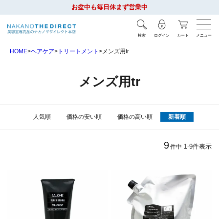
お盆中も毎日休まず営業中
検索
ログイン
カート
メニュー
HOME
ヘアケア
トリートメント
メンズ用tr
メンズ用tr
人気順
価格の安い順
価格の高い順
新着順
9
1
-
9
件表示
件中