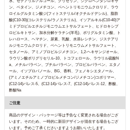
水、セテアリルアルコール、グリセリン、シクロペンタシロキサ
ン、ベタイン、ジメチコン、ベヘントリモニウムクロリド、ラウ
ロイルグルタミン酸ジ(フィトステリル/オクチルドデシル)、脂肪
酸(C10-30)(コレステリル/ラノステリル)、イソアルキル(C10-40)ア
ミドプロピルエチルジモニウムエトサルフェート、ヒドロキシプ
ロピルキトサン、加水分解ケラチン(羊毛)、ポリグルタミン酸、ト
レハロース、ヘマチン、尿素、乳酸、水添レシチン、ジステアリ
ルジモニウムクロリド、ベヘントリモニウムメトサルフェート、
セタノール、アミノプロピルジメチコン、1,2-ヘキサンジオール、
ラウリン酸ポリグリセリル-10、トコフェロール、ラウリル硫酸N
a、メチルパラベン、ブチルパラベン、プロピルパラベン、エタノ
ール、イソプロパノール、BG、香料、フェノキシエタノール、
(アミノエチルアミノプロピルメチコン/ジメチコン)コポリマー、
(C12-14)パレス-5、(C12-14)パレス-7、(C12-14)パレス-12、酢酸、
酢酸Na
ご注意
商品のデザイン・パッケージ等は予告なく変更される場合がござ
います。そのため、一時的に新旧デザインが混在する場合もござ
います。予めご了承くださいますようお願いいたします。