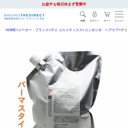
お盆中も毎日休まず営業中
検索
ログイン
カート
メニュー
HOME
メーカー・ブランド
デミ コスメティクス
コンポジオ ヘアケア
デミ