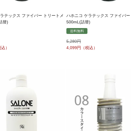
ケラテックス ファイバー トリートメ
ハホニコ ケラテックス ファイバー
詰替)
500mL(詰替)
送料無料
5,280
4,099