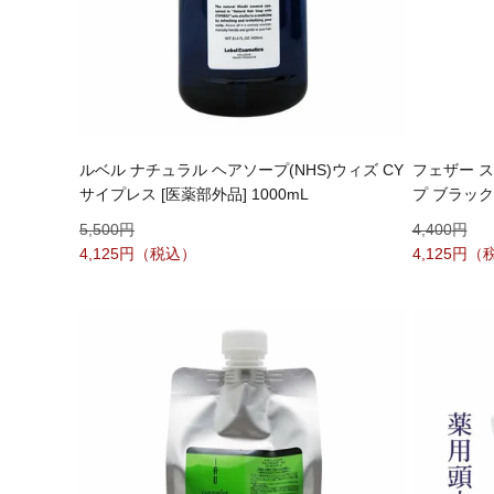
ルベル ナチュラル ヘアソープ(NHS)ウィズ CY
フェザー 
サイプレス [医薬部外品] 1000mL
プ ブラック
5,500
4,400
4,125
4,125