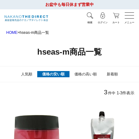
お盆中も毎日休まず営業中
検索
ログイン
カート
メニュー
HOME
hseas-m商品一覧
hseas-m商品一覧
人気順
価格の安い順
価格の高い順
新着順
3
1
-
3
件表示
件中