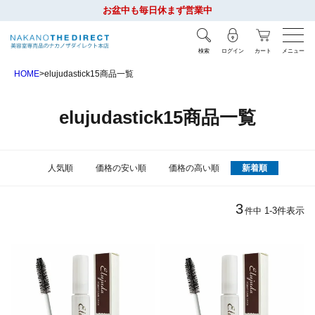
お盆中も毎日休まず営業中
検索
ログイン
カート
メニュー
HOME
elujudastick15商品一覧
elujudastick15商品一覧
人気順
価格の安い順
価格の高い順
新着順
3
1
-
3
件表示
件中