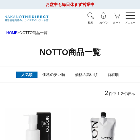
お盆中も毎日休まず営業中
検索
ログイン
カート
メニュー
HOME
NOTTO商品一覧
NOTTO商品一覧
人気順
価格の安い順
価格の高い順
新着順
2
1
-
2
件表示
件中