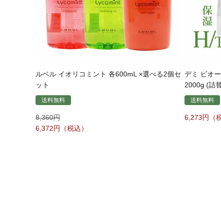
ルベル イオリコミント 各600mL ×選べる2個セ
デミ ビオ
ット
2000g (詰替
送料無料
送料無料
8,360
6,273
6,372