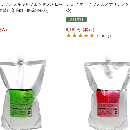
リッジ スキャルプエッセンス EX-
デミ ビオーブ フォルスナリシング 4
L(詰替) (育毛剤・医薬部外品)
替)
送料無料
8,191
5.00
（1）