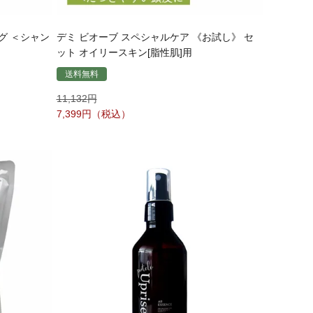
グ ＜シャン
デミ ビオーブ スペシャルケア 《お試し》 セ
ット オイリースキン[脂性肌]用
送料無料
11,132
7,399