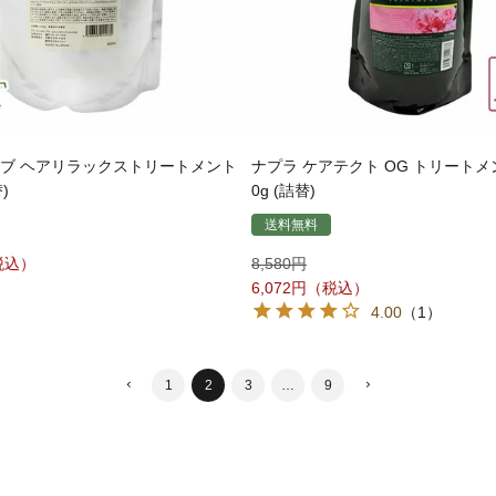
ーブ ヘアリラックストリートメント
ナプラ ケアテクト OG トリートメント
)
0g (詰替)
送料無料
8,580
6,072
4.00
（1）
1
2
3
…
9