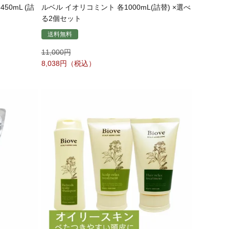
50mL (詰
ルベル イオリコミント 各1000mL(詰替) ×選べ
る2個セット
送料無料
11,000
8,038