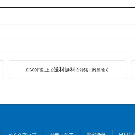
送料無料
6,600円以上で
※沖縄・離島除く
メイクアップ
ボディケア
美容機器
日用品