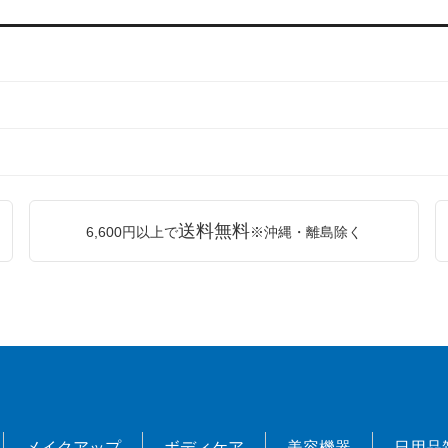
送料無料
6,600円以上で
※沖縄・離島除く
メイクアップ
ボディケア
美容機器
日用品