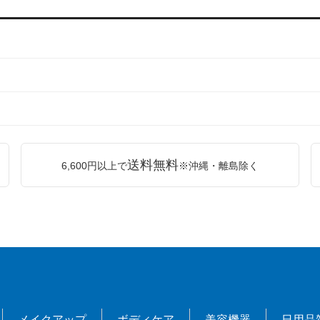
送料無料
6,600円以上で
※沖縄・離島除く
メイクアップ
ボディケア
美容機器
日用品