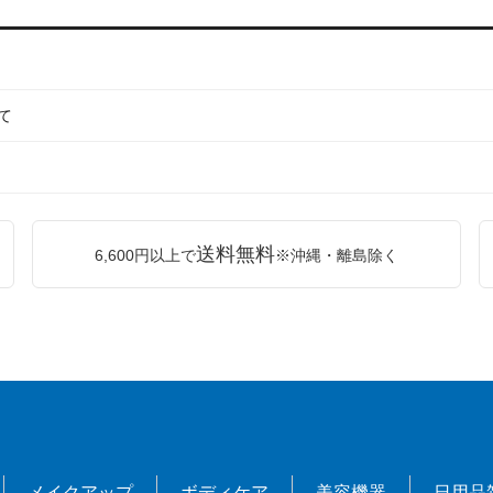
て
送料無料
6,600円以上で
※沖縄・離島除く
メイクアップ
ボディケア
美容機器
日用品