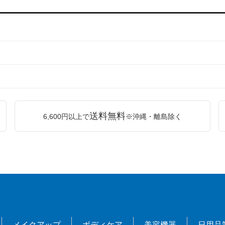
送料無料
6,600円以上で
※沖縄・離島除く
メイクアップ
ボディケア
美容機器
日用品