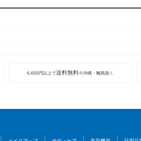
送料無料
6,600円以上で
※沖縄・離島除く
メイクアップ
ボディケア
美容機器
日用品