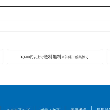
送料無料
6,600円以上で
※沖縄・離島除く
メイクアップ
ボディケア
美容機器
日用品