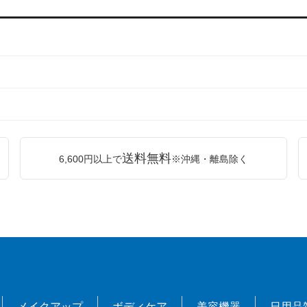
送料無料
6,600円以上で
※沖縄・離島除く
メイクアップ
ボディケア
美容機器
日用品