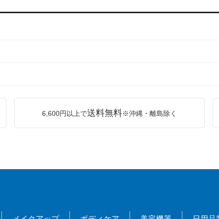
送料無料
6,600円以上で
※沖縄・離島除く
メイクアップ
ボディケア
美容機器
日用品