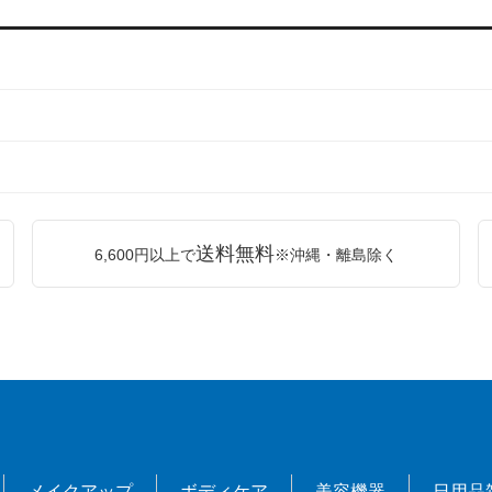
送料無料
6,600円以上で
※沖縄・離島除く
メイクアップ
ボディケア
美容機器
日用品