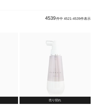
4539
件中
4521
-
4539
件表示
売り切れ