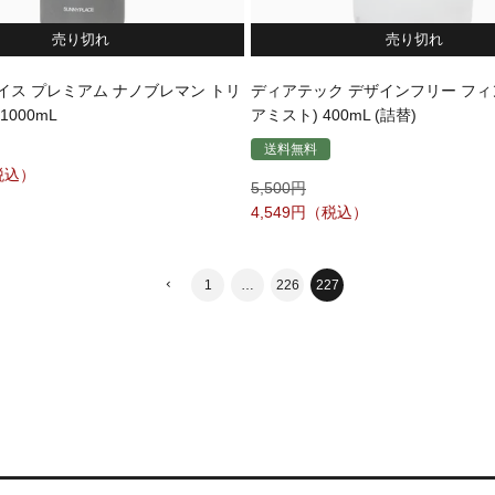
売り切れ
売り切れ
イス プレミアム ナノブレマン トリ
ディアテック デザインフリー フィン
000mL
アミスト) 400mL (詰替)
送料無料
5,500
4,549
1
…
226
227