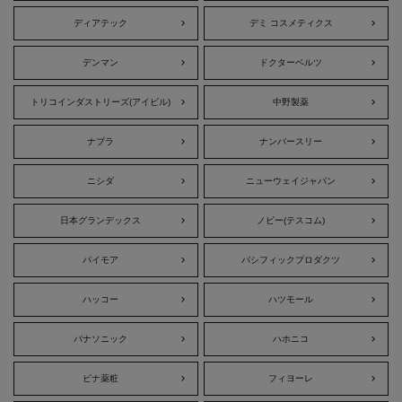
ディアテック
デミ コスメティクス
デンマン
ドクターベルツ
トリコインダストリーズ(アイビル)
中野製薬
ナプラ
ナンバースリー
ニシダ
ニューウェイジャパン
日本グランデックス
ノビー(テスコム)
パイモア
パシフィックプロダクツ
ハッコー
ハツモール
パナソニック
ハホニコ
ビナ薬粧
フィヨーレ