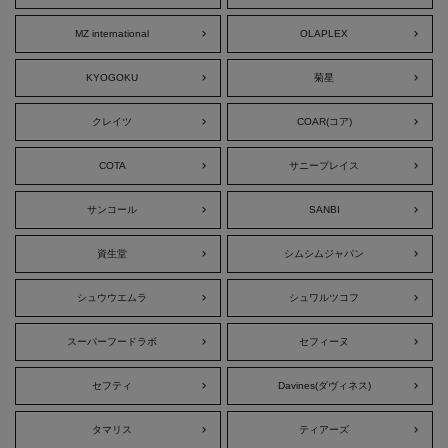
MZ international
OLAPLEX
KYOGOKU
菊星
クレイツ
COAR(コア)
COTA
サニープレイス
サンコール
SANBI
資生堂
シムシムジャパン
シュウウエムラ
シュワルツコフ
スーパーフードラボ
セフィーヌ
セフティ
Davines(ダヴィネス)
タマリス
ティアーズ