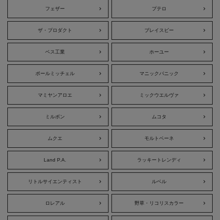
フェザー
プテロ
ザ・プロダクト
ブレイスビー
ベス工業
ホーユー
ポールミッチェル
マニックパニック
マミヤンアロエ
ミックウエルヴァ
ミルボン
ムコタ
ムクエ
モルトベーネ
Land P.A.
ラッキートレンディ
リトルサイエンティスト
ルベル
ロレアル
野草・リコリスカラー