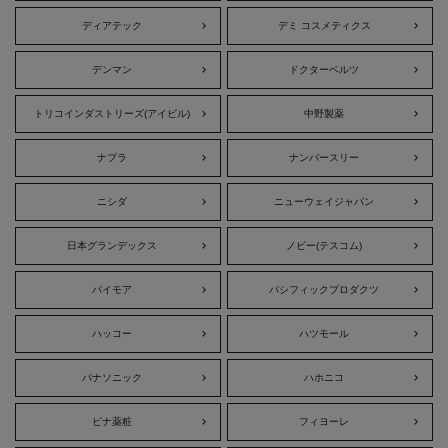
ディアテック
デミ コスメティクス
デンマン
ドクターベルツ
トリコインダストリーズ(アイビル)
中野製薬
ナプラ
ナンバースリー
ニシダ
ニューウェイジャパン
日本グランデックス
ノビー(テスコム)
パイモア
パシフィックプロダクツ
ハッコー
ハツモール
パナソニック
ハホニコ
ビナ薬粧
フィヨーレ