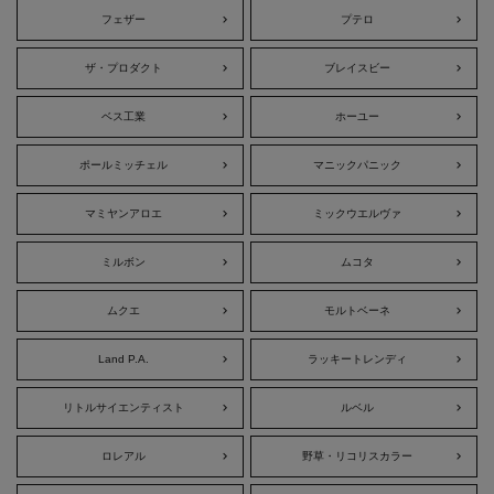
フェザー
プテロ
ザ・プロダクト
ブレイスビー
ベス工業
ホーユー
ポールミッチェル
マニックパニック
マミヤンアロエ
ミックウエルヴァ
ミルボン
ムコタ
ムクエ
モルトベーネ
Land P.A.
ラッキートレンディ
リトルサイエンティスト
ルベル
ロレアル
野草・リコリスカラー