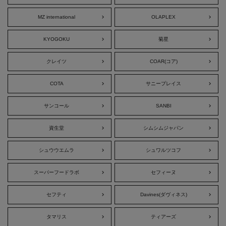
MZ international
OLAPLEX
KYOGOKU
菊星
クレイツ
COAR(コア)
COTA
サニープレイス
サンコール
SANBI
資生堂
シムシムジャパン
シュウウエムラ
シュワルツコフ
スーパーフードラボ
セフィーヌ
セフティ
Davines(ダヴィネス)
タマリス
ティアーズ