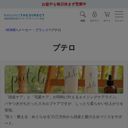
お盆中も毎日休まず営業中
検索
ログイン
カート
メニュー
HOME
メーカー・ブランド
プテロ
プテロ
「頭皮ケア」と「毛髪ケア」が同時に叶えるエイジングケアライン。
パサつきがちだったスカルプケアですが、しっとり柔らかい仕上がりを
実現。
“洗う・整える・めぐらせる”の三方向から頭皮と髪の土台づくりをサポ
ート。