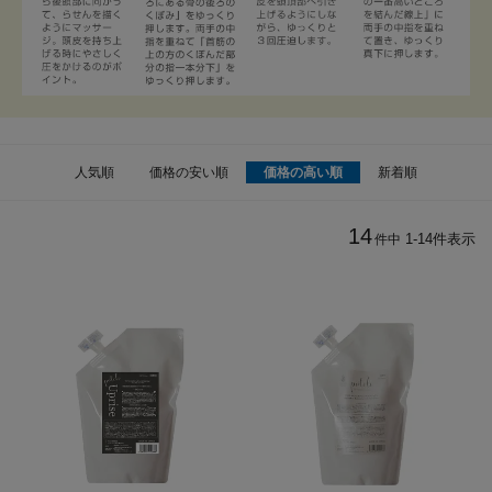
人気順
価格の安い順
価格の高い順
新着順
14
1
-
14
件表示
件中