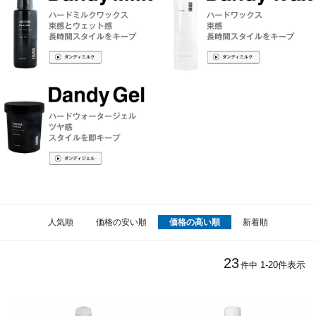
人気順
価格の安い順
価格の高い順
新着順
23
1
-
20
件表示
件中