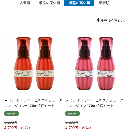
人気順
価格の安い順
価格の高い順
新着順
4
1
-
4
件表示
件中
★ ミルボン ディーセス エルジューダ
★ ミルボン ディーセス エルジューダ
エマルジョン+ 120g ×2個セット
エマルジョン 120g ×2個セット
送料無料
送料無料
6,292
6,292
4,799
4,799