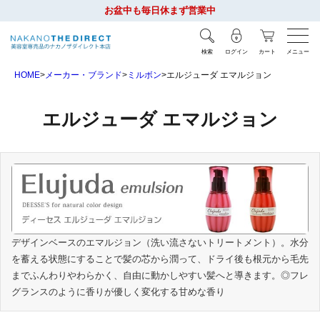
お盆中も毎日休まず営業中
検索
ログイン
カート
メニュー
HOME
メーカー・ブランド
ミルボン
エルジューダ エマルジョン
エルジューダ エマルジョン
デザインベースのエマルジョン（洗い流さないトリートメント）。水分
を蓄える状態にすることで髪の芯から潤って、ドライ後も根元から毛先
までふんわりやわらかく、自由に動かしやすい髪へと導きます。◎フレ
グランスのように香りが優しく変化する甘めな香り