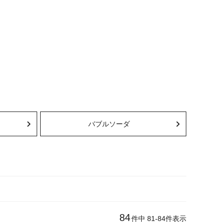
バブルソーダ
84
件中
81
-
84
件表示