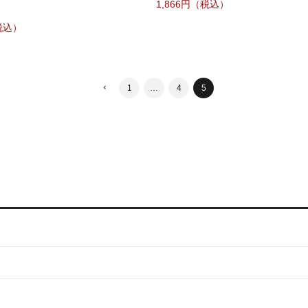
1,866
1
…
4
5