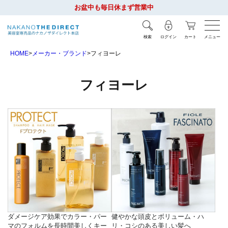
お盆中も毎日休まず営業中
検索
ログイン
カート
メニュー
HOME
メーカー・ブランド
フィヨーレ
フィヨーレ
ダメージケア効果でカラー・パー
健やかな頭皮とボリューム・ハ
マのフォルムを長時間美しくキー
リ・コシのある美しい髪へ