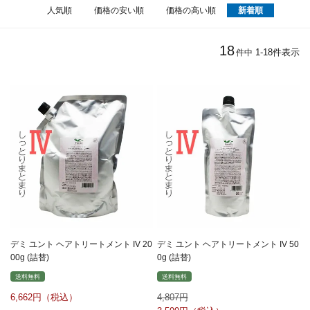
人気順
価格の安い順
価格の高い順
新着順
18
1
-
18
件表示
件中
デミ ユント ヘアトリートメント IV 20
デミ ユント ヘアトリートメント IV 50
00g (詰替)
0g (詰替)
送料無料
送料無料
6,662
4,807