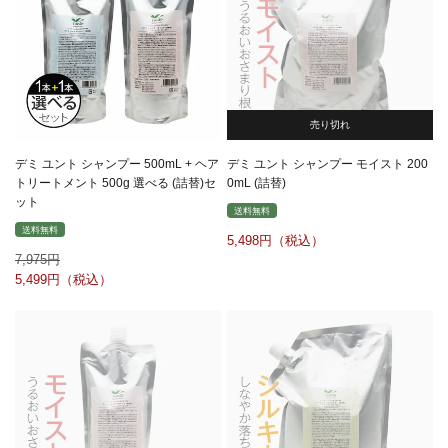
売り切れ
デミ ユント シャンプー 500mL + ヘア
デミ ユント シャンプー モイスト 200
トリートメント 500g 選べる (詰替)セ
0mL (詰替)
ット
送料無料
送料無料
5,498
7,975
5,499