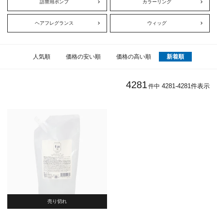
詰替用ポンプ
カラーリング
ヘアフレグランス
ウィッグ
人気順
価格の安い順
価格の高い順
新着順
4281
4281
-
4281
件表示
件中
売り切れ