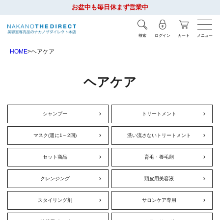
お盆中も毎日休まず営業中
検索
ログイン
カート
メニュー
HOME
ヘアケア
ヘアケア
シャンプー
トリートメント
マスク(週に1～2回)
洗い流さないトリートメント
セット商品
育毛・養毛剤
クレンジング
頭皮用美容液
スタイリング剤
サロンケア専用