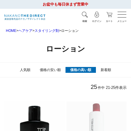
お盆中も毎日休まず営業中
検索
ログイン
カート
メニュー
HOME
ヘアケア
スタイリング剤
ローション
ローション
人気順
価格の安い順
価格の高い順
新着順
25
21
-
25
件表示
件中