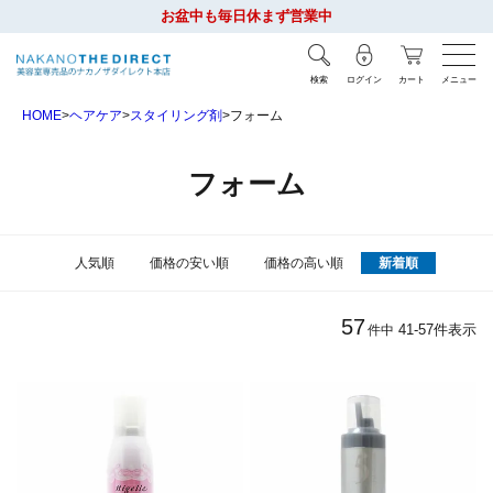
お盆中も毎日休まず営業中
検索
ログイン
カート
メニュー
HOME
ヘアケア
スタイリング剤
フォーム
フォーム
人気順
価格の安い順
価格の高い順
新着順
57
41
-
57
件表示
件中