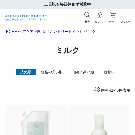
土日祝も毎日休まず営業中
検索
ログイン
カート
メニュー
HOME
ヘアケア
洗い流さないトリートメント
ミルク
ミルク
人気順
価格の安い順
価格の高い順
新着順
43
41
-
43
件表示
件中